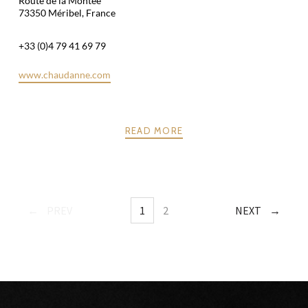
Route de la Montée
73350 Méribel, France
+33 (0)4 79 41 69 79
www.chaudanne.com
READ MORE
PREV
1
2
NEXT