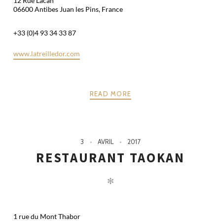
12 Rue Lacan
06600 Antibes Juan les Pins, France
+33 (0)4 93 34 33 87
www.latreilledor.com
READ MORE
3
AVRIL
2017
RESTAURANT TAOKAN
✻
1 rue du Mont Thabor