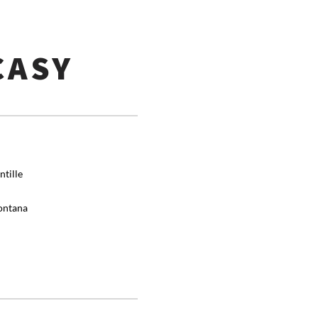
CASY
ntille
ontana