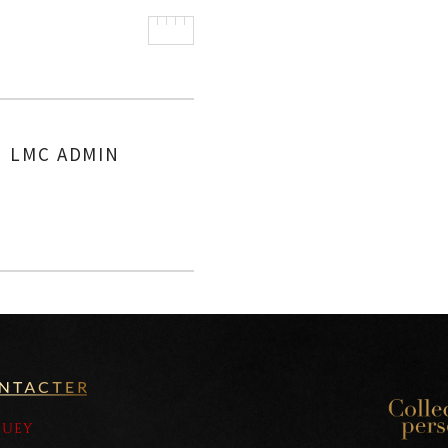
LMC ADMIN
AUTHOR
OUEY