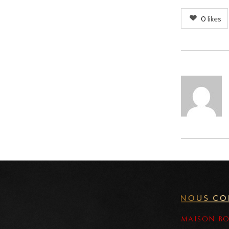
0
likes
MAISON B