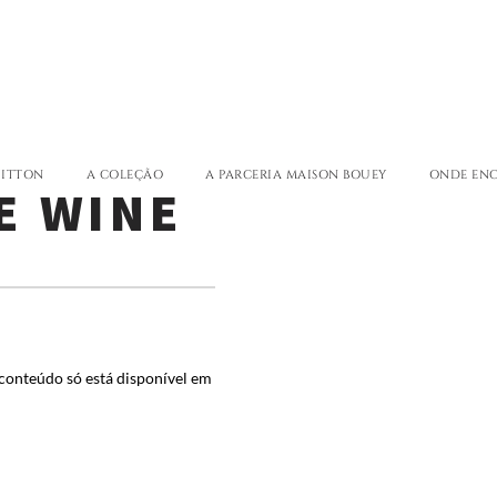
ANÇAIS)
UTIQUE
UITTON
A COLEÇÃO
A PARCERIA MAISON BOUEY
ONDE EN
E WINE
 conteúdo só está disponível em