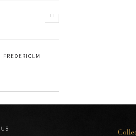
FREDERICLM
AUTHOR
 US