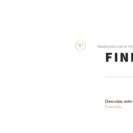
(FR
BO
PRIMARY
FRANÇOIS-LOUIS V
FIN
NAVIGATION
Desculpe, este
Français
.