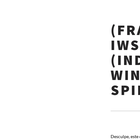
(FR
IW
(IN
WIN
SPI
Desculpe, este