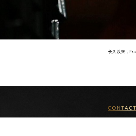
长久以来，Fr
MAISON B
1 Rue Command